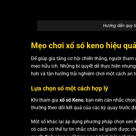
Hướng dẫn quy tr
Mẹo chơi xổ số keno hiệu quả
Để giúp gia tăng cơ hội chiến thắng, người th
mẹo hữu ích. Những bí quyết dễ thực hiện nhưng h
hơn và tận hưởng trải nghiệm chơi một cách an 
Lựa chọn số một cách hợp lý
Khi tham gia
xổ số Keno
, bạn nên cân nhắc chọn
thường theo dõi kết quả của các kỳ quay trước đ
Một số khác lại áp dụng phương pháp chọn xen 
có cách có thể tự tin chắc chắn sẽ giành được ch