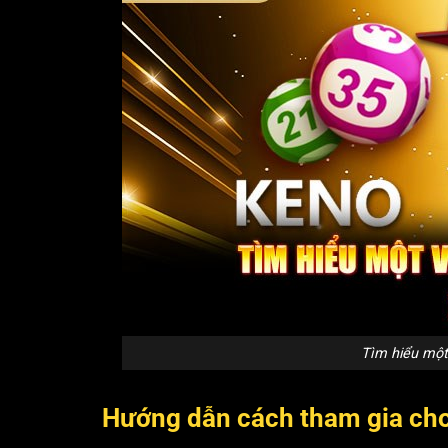
Tìm hiểu một 
Hướng dẫn cách tham gia chơ