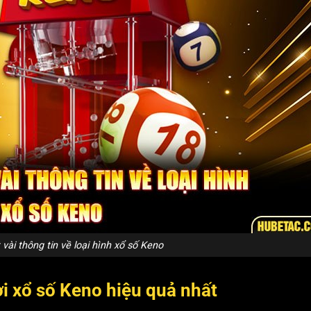
vài thông tin về loại hình xổ số Keno
i xổ số Keno hiệu quả nhất