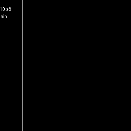
 10 số
ghìn