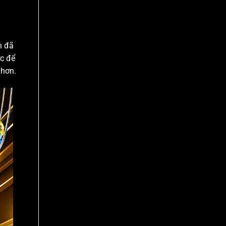
n đã
ợc để
 hơn.