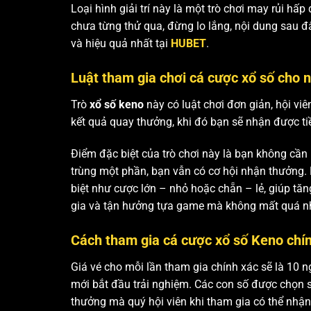
Loại hình giải trí này là một trò chơi may rủi h
chưa từng thử qua, đừng lo lắng, nội dung sau đ
và hiệu quả nhất tại
HUBET
.
Luật tham gia chơi cá cược xổ số cho 
Trò
xổ số keno
này có luật chơi đơn giản, hội vi
kết quả quay thưởng, khi đó bạn sẽ nhận được t
Điểm đặc biệt của trò chơi này là bạn không cần
trùng một phần, bạn vẫn có cơ hội nhận thưởng. 
biệt như cược lớn – nhỏ hoặc chẵn – lẻ, giúp tăn
gia và tận hưởng tựa game mà không mất quá nhi
Cách tham gia cá cược xổ số Keno chính
Giá vé cho mỗi lần tham gia chính xác sẽ là 10 n
mới bắt đầu trải nghiệm. Các con số được chọn s
thưởng mà quý hội viên khi tham gia có thể nhậ