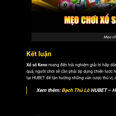
Mẹo chơ
Kết luận
Xổ số Keno
mang đến trải nghiệm giải trí hấp dẫ
quả, người chơi sẽ cần phải áp dụng chiến lược 
tại HUBET để tận hưởng những ván cược thú vị, a
Xem thêm:
Bạch Thủ Lô
HUBET – Hư