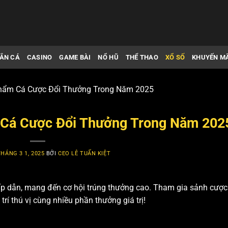
ẮN CÁ
CASINO
GAME BÀI
NỔ HŨ
THỂ THAO
XỔ SỐ
KHUYẾN M
Phẩm Cá Cược Đổi Thưởng Trong Năm 2025
 Cá Cược Đổi Thưởng Trong Năm 202
THÁNG 3 1, 2025
BỞI
CEO LÊ TUẤN KIỆT
ấp dẫn, mang đến cơ hội trúng thưởng cao. Tham gia sảnh cược
rí thú vị cùng nhiều phần thưởng giá trị!