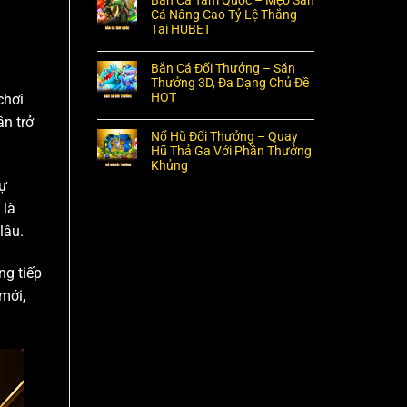
Cá Nâng Cao Tỷ Lệ Thắng
Tại HUBET
Bắn Cá Đổi Thưởng – Săn
Thưởng 3D, Đa Dạng Chủ Đề
HOT
chơi
ần trở
Nổ Hũ Đổi Thưởng – Quay
Hũ Thả Ga Với Phần Thưởng
Khủng
tự
 là
lâu.
ng tiếp
mới,