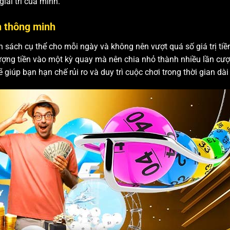
iải trí của mình.
h thông minh
 sách cụ thể cho mỗi ngày và không nên vượt quá số giá trị tiề
lượng tiền vào một kỳ quay mà nên chia nhỏ thành nhiều lần cư
giúp bạn hạn chế rủi ro và duy trì cuộc chơi trong thời gian dài