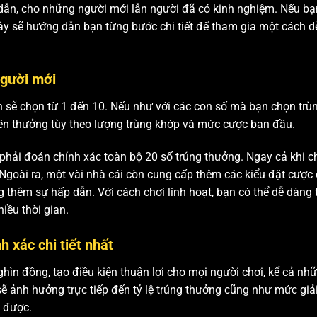
ấp dẫn, cho những người mới lẫn người đã có kinh nghiệm. Nếu bạ
ây sẽ hướng dẫn bạn từng bước chi tiết để tham gia một cách 
người mới
ên sẽ chọn từ 1 đến 10. Nếu như với các con số mà bạn chọn trù
iền thưởng tùy theo lượng trùng khớp và mức cược ban đầu.
 phải đoán chính xác toàn bộ 20 số trúng thưởng. Ngay cả khi c
Ngoài ra, một vài nhà cái còn cung cấp thêm các kiểu đặt cược
g thêm sự hấp dẫn. Với cách chơi linh hoạt, bạn có thể dễ dàng
ều thời gian.
 xác chi tiết nhất
ghìn đồng, tạo điều kiện thuận lợi cho mọi người chơi, kể cả nhữ
ẽ ảnh hưởng trực tiếp đến tỷ lệ trúng thưởng cũng như mức giả
n được.