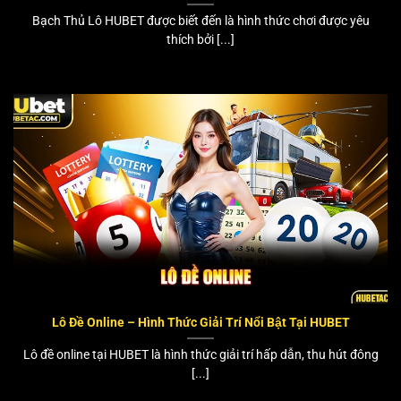
Bạch Thủ Lô HUBET được biết đến là hình thức chơi được yêu
thích bởi [...]
Lô Đề Online – Hình Thức Giải Trí Nổi Bật Tại HUBET
Lô đề online tại HUBET là hình thức giải trí hấp dẫn, thu hút đông
[...]