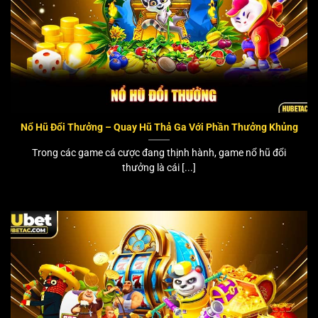
Nổ Hũ Đổi Thưởng – Quay Hũ Thả Ga Với Phần Thưởng Khủng
Trong các game cá cược đang thịnh hành, game nổ hũ đổi
thưởng là cái [...]