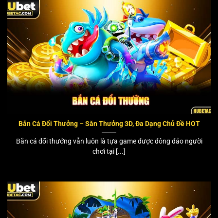
Bắn Cá Đổi Thưởng – Săn Thưởng 3D, Đa Dạng Chủ Đề HOT
Bắn cá đổi thưởng vẫn luôn là tựa game được đông đảo người
chơi tại [...]