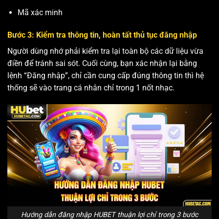
Mã xác minh
Bước 3: Kiểm tra thông tin, hoàn tất thủ tục đăng nhập
Người dùng nhớ phải kiểm tra lại toàn bộ các dữ liệu vừa
điền để tránh sai sót. Cuối cùng, bạn xác nhận lại bằng
lệnh “Đăng nhập”, chỉ cần cung cấp đúng thông tin thì hệ
thống sẽ vào trang cá nhân chỉ trong 1 nốt nhạc.
Hướng dẫn đăng nhập HUBET thuận lợi chỉ trong 3 bước