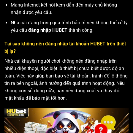
Mạng Internet kết nối kém dẫn đến máy chủ không
nhận được yêu cầu.
Nhà cái đang trong quá trình bảo trì nên không thể xử lý
yêu cầu
đăng nhập HUBET
thành công.
Tại sao không nên đăng nhập tài khoản HUBET trên thiết
bị lạ?
Nhà cái khuyên người chơi không nên đăng nhập trên
nhiều điện thoại, đặc biệt là thiết bị chưa biết được độ an
toàn. Việc này giúp bạn bảo vệ tài khoản, tránh để lộ thông
tin ra bên ngoài, ảnh hưởng đến quá trình hoạt động. Nếu
không còn sử dụng nữa, bạn nên đăng xuất và thay đổi
mật khẩu để bảo mật tốt hơn.