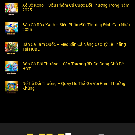
Xổ Số Keno – Siêu Phẩm Cá Cược Đổi Thưởng Trong Năm
2025
Bắn Cá Rùa Xanh – Siêu Phẩm Đổi Thưởng Đỉnh Cao Nhất
2025
Bắn Cá Tam Quốc – Mẹo Săn Cá Nâng Cao Tỷ Lệ Thắng
Tại HUBET
Bắn Cá Đổi Thưởng – Săn Thưởng 3D, Đa Dạng Chủ Đề
HOT
Nổ Hũ Đổi Thưởng – Quay Hũ Thả Ga Với Phần Thưởng
Khủng