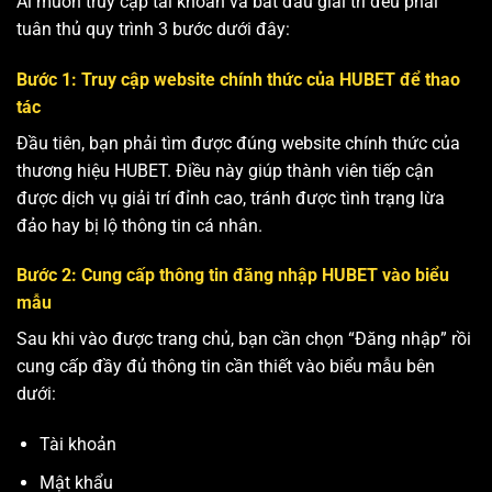
Ai muốn truy cập tài khoản và bắt đầu giải trí đều phải
tuân thủ quy trình 3 bước dưới đây:
Bước 1: Truy cập website chính thức của HUBET để thao
tác
Đầu tiên, bạn phải tìm được đúng website chính thức của
thương hiệu HUBET. Điều này giúp thành viên tiếp cận
được dịch vụ giải trí đỉnh cao, tránh được tình trạng lừa
đảo hay bị lộ thông tin cá nhân.
Bước 2: Cung cấp thông tin đăng nhập HUBET vào biểu
mẫu
Sau khi vào được trang chủ, bạn cần chọn “Đăng nhập” rồi
cung cấp đầy đủ thông tin cần thiết vào biểu mẫu bên
dưới:
Tài khoản
Mật khẩu