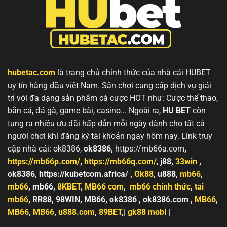
hubetac.com
là trang chủ chính thức của nhà cái HUBET
uy tín hàng đầu việt Nam. Sân chơi cung cấp dịch vụ giải
trí với đa dạng sản phẩm cá cược HOT như: Cược thể thao,
bắn cá, đá gà, game bài, casino... Ngoài ra,
HU BET
còn
tung ra nhiều ưu đãi hấp dẫn mỗi ngày dành cho tất cả
người chơi khi đăng ký tài khoản ngay hôm nay.
Link truy
cập nhà cái:
ok8386,
ok8386,
https://mb66a.com
,
https://mb66p.com/
,
https://mb66q.com/
,
j88,
33win
,
ok8386, https://kubetcom.africa/ ,
Gk88
, u888,
mb66
,
mb66
, mb66,
8KBET
,
MB66 com
,
mb66 chính thức
,
tai
mb66
, RR88, 98WIN, MB66, ok8386 , ok8386.com ,
MB66
,
MB66
,
MB66
,
u888.com
,
89BET
,|
gk88 mobi
|