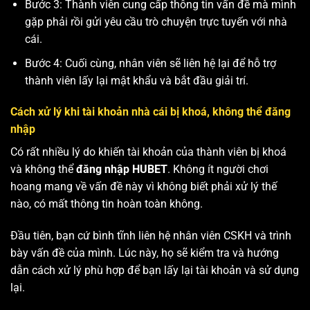
Bước 3: Thành viên cung cấp thông tin vấn đề mà mình
gặp phải rồi gửi yêu cầu trò chuyện trực tuyến với nhà
cái.
Bước 4: Cuối cùng, nhân viên sẽ liên hệ lại để hỗ trợ
thành viên lấy lại mật khẩu và bắt đầu giải trí.
Cách xử lý khi tài khoản nhà cái bị khoá, không thể đăng
nhập
Có rất nhiều lý do khiến tài khoản của thành viên bị khoá
và không thể
đăng nhập HUBET
. Không ít người chơi
hoang mang về vấn đề này vì không biết phải xử lý thế
nào, có mất thông tin hoàn toàn không.
Đầu tiên, bạn cứ bình tĩnh liên hệ nhân viên CSKH và trình
bày vấn đề của mình. Lúc này, họ sẽ kiểm tra và hướng
dẫn cách xử lý phù hợp để bạn lấy lại tài khoản và sử dụng
lại.